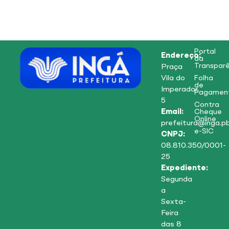
Portal
Endereço:
da
Transparê
Praça
Vila do
Folha
de
Imperador,
Pagamen
5
Contra
Email:
Cheque
Online
prefeitura@inga.pb
e-SIC
CNPJ:
08.810.350/0001-
25
Expediente:
Segunda
a
Sexta-
Feira
das 8