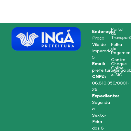
Portal
Endereço:
da
Transparê
Praça
Vila do
Folha
de
Imperador,
Pagamen
5
Contra
Email:
Cheque
Online
prefeitura@inga.pb
e-SIC
CNPJ:
08.810.350/0001-
25
Expediente:
Segunda
a
Sexta-
Feira
das 8