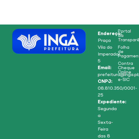
Portal
Endereço:
da
Transparê
Praça
Vila do
Folha
de
Imperador,
Pagamen
5
Contra
Email:
Cheque
Online
prefeitura@inga.pb
e-SIC
CNPJ:
08.810.350/0001-
25
Expediente:
Segunda
a
Sexta-
Feira
das 8