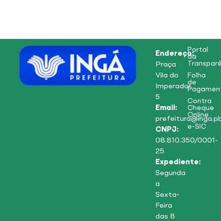
Portal
Endereço:
da
Transparê
Praça
Vila do
Folha
de
Imperador,
Pagamen
5
Contra
Email:
Cheque
Online
prefeitura@inga.pb
e-SIC
CNPJ:
08.810.350/0001-
25
Expediente:
Segunda
a
Sexta-
Feira
das 8