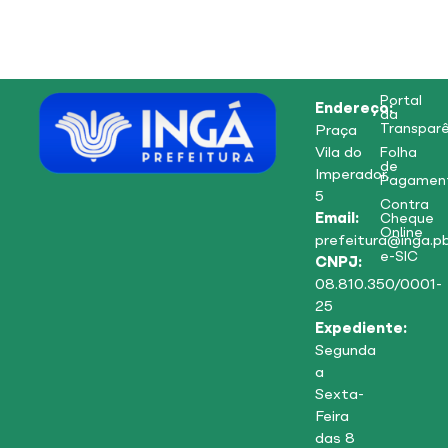
Portal
Endereço:
da
Transparê
Praça
Vila do
Folha
de
Imperador,
Pagamen
5
Contra
Email:
Cheque
Online
prefeitura@inga.pb
e-SIC
CNPJ:
08.810.350/0001-
25
Expediente:
Segunda
a
Sexta-
Feira
das 8