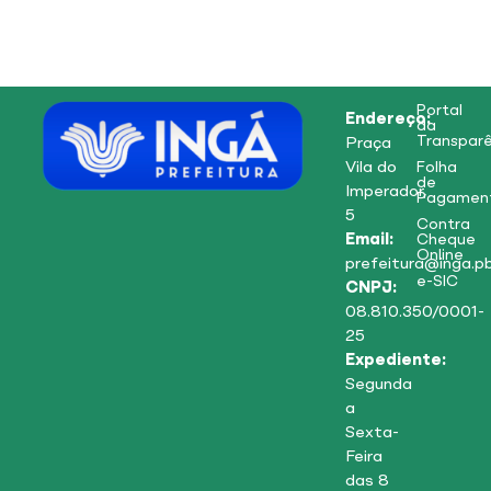
Portal
Endereço:
da
Transparê
Praça
Vila do
Folha
de
Imperador,
Pagamen
5
Contra
Email:
Cheque
Online
prefeitura@inga.pb
e-SIC
CNPJ:
08.810.350/0001-
25
Expediente:
Segunda
a
Sexta-
Feira
das 8