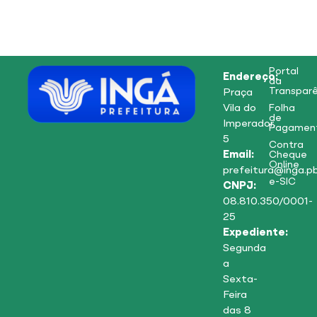
Portal
Endereço:
da
Transparê
Praça
Vila do
Folha
de
Imperador,
Pagamen
5
Contra
Email:
Cheque
Online
prefeitura@inga.pb
e-SIC
CNPJ:
08.810.350/0001-
25
Expediente:
Segunda
a
Sexta-
Feira
das 8