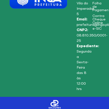
Vila do
Folha
de
Imperador,
Pagamen
5
Contra
Email:
Cheque
Online
prefeitura@inga.pb
e-SIC
CNPJ:
08.810.350/0001-
25
Expediente:
Segunda
a
Sexta-
Feira
das 8
às
12:00
hrs