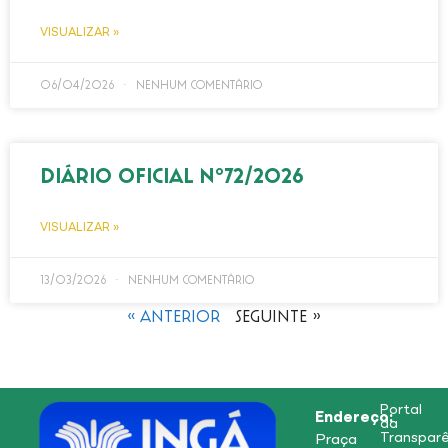
VISUALIZAR »
06/04/2026
Nenhum comentário
DIÁRIO OFICIAL Nº72/2026
VISUALIZAR »
13/03/2026
Nenhum comentário
« Anterior
Seguinte »
Portal
Endereço:
da
Transparê
Praça