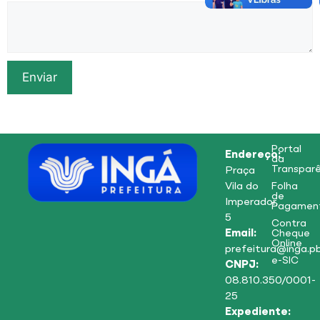
Enviar
Portal
Endereço:
da
Transparê
Praça
Vila do
Folha
de
Imperador,
Pagamen
5
Contra
Email:
Cheque
Online
prefeitura@inga.pb
e-SIC
CNPJ:
08.810.350/0001-
25
Expediente: