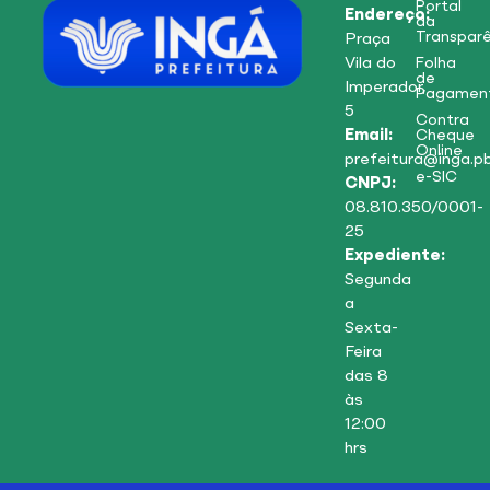
Portal
Endereço:
da
Transparê
Praça
Vila do
Folha
de
Imperador,
Pagamen
5
Contra
Email:
Cheque
Online
prefeitura@inga.pb
e-SIC
CNPJ:
08.810.350/0001-
25
Expediente:
Segunda
a
Sexta-
Feira
das 8
às
12:00
hrs