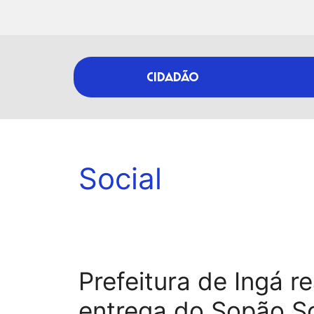
CIDADÃO
Social
Prefeitura de Ingá r
entrega do Sopão So