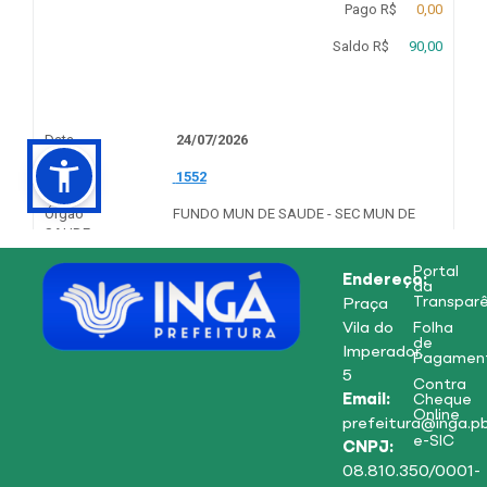
Portal
Endereço:
da
Transparê
Praça
Vila do
Folha
de
Imperador,
Pagamen
5
Contra
Email:
Cheque
Online
prefeitura@inga.pb
e-SIC
CNPJ:
08.810.350/0001-